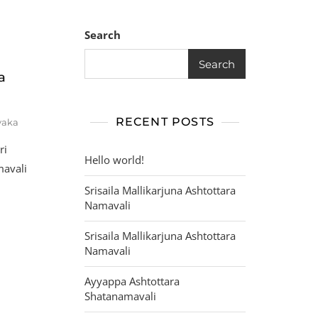
Search
Search
a
RECENT POSTS
yaka
ri
Hello world!
mavali
Srisaila Mallikarjuna Ashtottara
Namavali
Srisaila Mallikarjuna Ashtottara
Namavali
Ayyappa Ashtottara
Shatanamavali