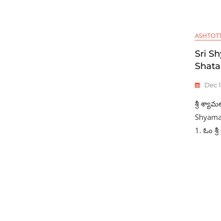
ASHTOT
Sri S
Shata
Dec 1
శ్రీ శ్య
Shyamal
1. ఓం శ్ర