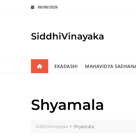
Skip
06/08/2026
to
content
SiddhiVinayaka
EKADASHI
MAHAVIDYA SADHAN
Shyamala
SiddhiVinayaka
>
Shyamala