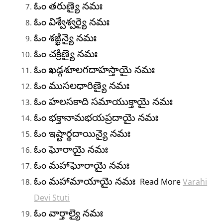
ఓం తరుణ్యై నమః
ఓం విశ్వేశ్వర్యై నమః
ఓం శఙ్ఖిన్యై నమః
ఓం చక్రిణ్యై నమః
ఓం ఖడ్గశూలగదాహస్తాయై నమః
ఓం ముసలధారిణ్యై నమః
ఓం హలసకాది సమాయుక్తాయై నమః
ఓం భక్తానామభయప్రదాయై నమః
ఓం ఇష్టార్థదాయిన్యై నమః
ఓం ఘోరాయై నమః
ఓం మహాఘోరాయై నమః
ఓం మహామాయాయై నమః
Read More
Varahi
Devi Stuti
ఓం వార్తాల్యై నమః