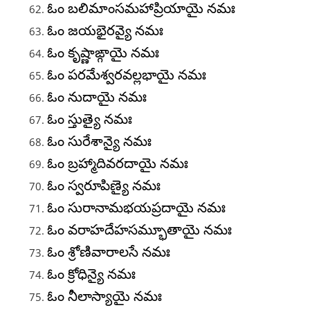
ఓం బలిమాంసమహాప్రియాయై నమః
ఓం జయభైరవ్యై నమః
ఓం కృష్ణాఙ్గాయై నమః
ఓం పరమేశ్వరవల్లభాయై నమః
ఓం నుదాయై నమః
ఓం స్తుత్యై నమః
ఓం సురేశాన్యై నమః
ఓం బ్రహ్మాదివరదాయై నమః
ఓం స్వరూపిణ్యై నమః
ఓం సురానామభయప్రదాయై నమః
ఓం వరాహదేహసమ్భూతాయై నమః
ఓం శ్రోణివారాలసే నమః
ఓం క్రోధిన్యై నమః
ఓం నీలాస్యాయై నమః