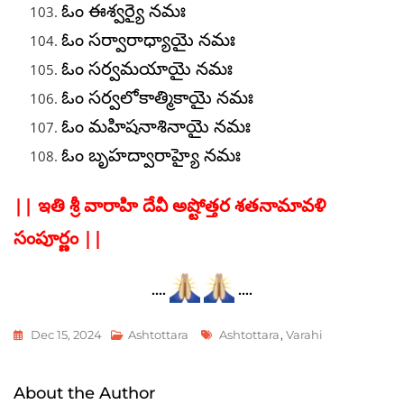
ఓం ఈశ్వర్యై నమః
ఓం సర్వారాధ్యాయై నమః
ఓం సర్వమయాయై నమః
ఓం సర్వలోకాత్మికాయై నమః
ఓం మహిషనాశినాయై నమః
ఓం బృహద్వారాహ్యై నమః
|| ఇతి శ్రీ వారాహి దేవీ అష్టోత్తర శతనామావళి
సంపూర్ణం ||
….
….
Tags
Dec 15, 2024
Ashtottara
Ashtottara
,
Varahi
About the Author