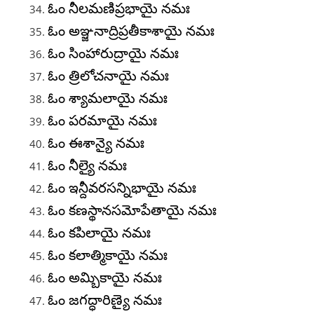
ఓం నీలమణిప్రభాయై నమః
ఓం అఞ్జనాద్రిప్రతీకాశాయై నమః
ఓం సింహారుద్రాయై నమః
ఓం త్రిలోచనాయై నమః
ఓం శ్యామలాయై నమః
ఓం పరమాయై నమః
ఓం ఈశాన్యై నమః
ఓం నీల్యై నమః
ఓం ఇన్దీవరసన్నిభాయై నమః
ఓం కణస్థానసమోపేతాయై నమః
ఓం కపిలాయై నమః
ఓం కలాత్మికాయై నమః
ఓం అమ్బికాయై నమః
ఓం జగద్ధారిణ్యై నమః