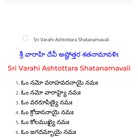
శ్రీ వారాహి దేవీ అష్టోత్తర శతనామావళిః
Sri Varahi Ashtottara Shatanamavali
ఓం నమో వరాహవదనాయై నమః
ఓం నమో వారాహ్యై నమః
ఓం వరరూపిణ్యై నమః
ఓం క్రోడాననాయై నమః
ఓం కోలముఖ్యై నమః
ఓం జగదమ్బాయై నమః