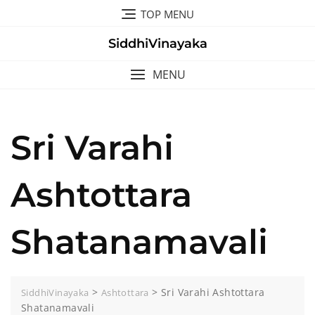
Skip
TOP MENU
to
content
SiddhiVinayaka
MENU
Sri Varahi
Ashtottara
Shatanamavali
>
>
Sri Varahi Ashtottara
SiddhiVinayaka
Ashtottara
Shatanamavali