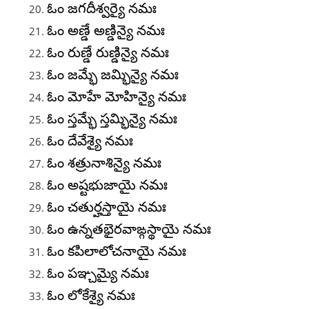
ఓం జగదీశ్వర్యై నమః
ఓం అణ్డే అణ్డిన్యై నమః
ఓం రుణ్డే రుణ్డిన్యై నమః
ఓం జమ్భే జమ్భిన్యై నమః
ఓం మోహే మోహిన్యై నమః
ఓం స్తమ్భే స్తమ్భిన్యై నమః
ఓం దేవేశ్యై నమః
ఓం శత్రునాశిన్యై నమః
ఓం అష్టభుజాయై నమః
ఓం చతుర్హస్తాయై నమః
ఓం ఉన్నతభైరవాఙ్గస్థాయై నమః
ఓం కపిలాలోచనాయై నమః
ఓం పఞ్చమ్యై నమః
ఓం లోకేశ్యై నమః