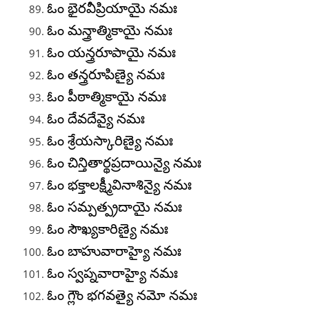
ఓం భైరవీప్రియాయై నమః
ఓం మన్త్రాత్మికాయై నమః
ఓం యన్త్రరూపాయై నమః
ఓం తన్త్రరూపిణ్యై నమః
ఓం పీఠాత్మికాయై నమః
ఓం దేవదేవ్యై నమః
ఓం శ్రేయస్కారిణ్యై నమః
ఓం చిన్తితార్థప్రదాయిన్యై నమః
ఓం భక్తాలక్ష్మీవినాశిన్యై నమః
ఓం సమ్పత్ప్రదాయై నమః
ఓం సౌఖ్యకారిణ్యై నమః
ఓం బాహువారాహ్యై నమః
ఓం స్వప్నవారాహ్యై నమః
ఓం గ్లౌం భగవత్యై నమో నమః