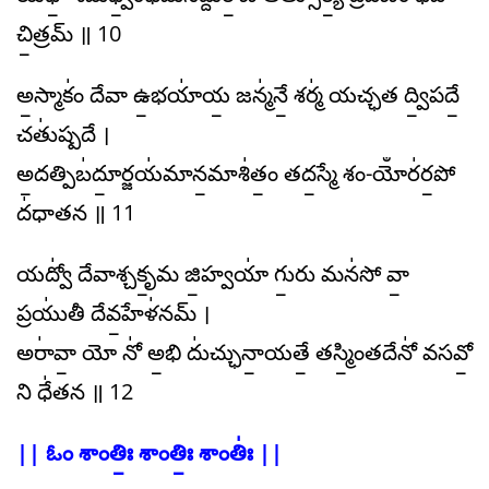
చి॒త్రమ్ ॥ 10
అ॒స్మాకం॑ దేవా ఉ॒భయా॑య॒ జన్మ॑నే॒ శర్మ॑ యచ్ఛత ద్వి॒పదే॒
చతు॑ష్పదే ।
అ॒దత్పిబ॑దూ॒ర్జయ॑మాన॒మాశి॑తం॒ తద॒స్మే శం-యోఀర॑ర॒పో
ద॑ధాతన ॥ 11
యద్వో॑ దేవాశ్చకృ॒మ జి॒హ్వయా॑ గు॒రు మన॑సో వా॒
ప్రయు॑తీ దేవ॒హేళ॑నమ్ ।
అరా॑వా॒ యో నో॑ అ॒భి దు॑చ్ఛునా॒యతే॒ తస్మిం॒తదేనో॑ వసవో॒
ని ధే॑తన ॥ 12
|| ఓం శాంతిః॒ శాంతిః॒ శాంతిః॑ ||