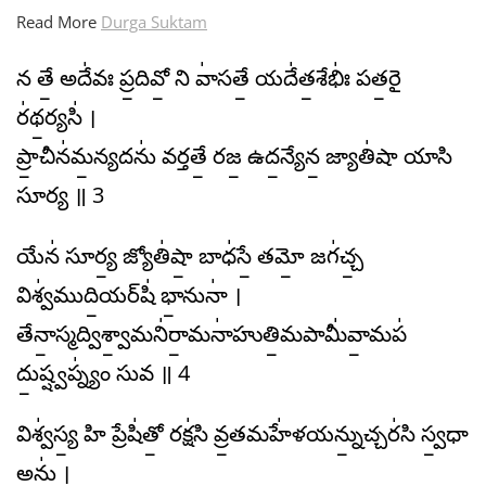
Read More
Durga Suktam
న తే॒ అదే॑వః ప్ర॒దివో॒ ని వా॑సతే॒ యదే॑త॒శేభిః॑ పత॒రై
ర॑థ॒ర్యసి॑ ।
ప్రా॒చీన॑మ॒న్యదను॑ వర్తతే॒ రజ॒ ఉద॒న్యేన॒ జ్యాతి॑షా యాసి
సూర్య ॥ 3
యేన॑ సూర్య॒ జ్యోతి॑షా॒ బాధ॑సే॒ తమో॒ జగ॑చ్చ॒
విశ్వ॑ముది॒యర్​షి॑ భా॒నునా॑ ।
తేనా॒స్మద్విశ్వా॒మని॑రా॒మనా॑హుతి॒మపామీ॑వా॒మప॑
దు॒ష్ష్వప్న్యం॑ సువ ॥ 4
విశ్వ॑స్య॒ హి ప్రేషి॑తో॒ రక్ష॑సి వ్ర॒తమహే॑ళయన్ను॒చ్చర॑సి స్వ॒ధా
అను॑ ।