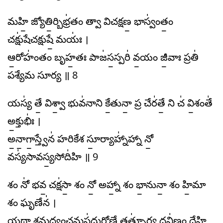
మహి॒ జ్యోతి॒ర్బిభ్ర॑తం త్వా విచక్షణ॒ భాస్వం॑తం॒
చక్షు॑షేచక్షుషే॒ మయః॑ ।
ఆ॒రోహం॑తం బృహ॒తః పాజ॑స॒స్పరి॑ వ॒యం జీ॒వాః ప్రతి॑
పశ్యేమ సూర్య ॥ 8
యస్య॑ తే॒ విశ్వా॒ భువ॑నాని కే॒తునా॒ ప్ర చేర॑తే॒ ని చ॑ వి॒శంతే॑
అ॒క్తుభిః॑ ।
అ॒నా॒గా॒స్త్వేన॑ హరికేశ సూ॒ర్యాహ్నా॑హ్నా నో॒
వస్య॑సావస్య॒సోది॑హి ॥ 9
శం నో॑ భవ॒ చక్ష॑సా॒ శం నో॒ అహ్నా॒ శం భా॒నునా॒ శం హి॒మా
శం ఘృణేన॑ ।
యథా॒ శమధ్వం॒ఛమస॑ద్దురో॒ణే తత్సూ॑ర్య॒ ద్రవి॑ణం ధేహి