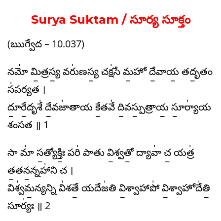
Surya Suktam / సూర్య సూక్తం
(ఋగ్వేద – 10.037)
నమో॑ మి॒త్రస్య॒ వరు॑ణస్య॒ చక్ష॑సే మ॒హో దే॒వాయ॒ తదృ॒తం
స॑పర్యత ।
దూ॒రే॒దృశే॑ దే॒వజా॑తాయ కే॒తవే॑ ది॒వస్పు॒త్రాయ॒ సూ॒ర్యా॑య
శంసత ॥ 1
సా మా॑ స॒త్యోక్తిః॒ పరి॑ పాతు వి॒శ్వతో॒ ద్యావా॑ చ॒ యత్ర॑
త॒తన॒న్నహా॑ని చ ।
విశ్వ॑మ॒న్యన్ని వి॑శతే॒ యదేజ॑తి వి॒శ్వాహాపో॑ వి॒శ్వాహోదే॑తి॒
సూర్యః॑ ॥ 2