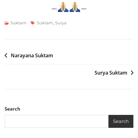
….
….
Tags
Suktam
Suktam
,
Surya
Post
Narayana Suktam
navigation
Surya Suktam
Search
Search