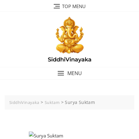
Skip
TOP MENU
to
content
SiddhiVinayaka
MENU
>
>
Surya Suktam
SiddhiVinayaka
Suktam