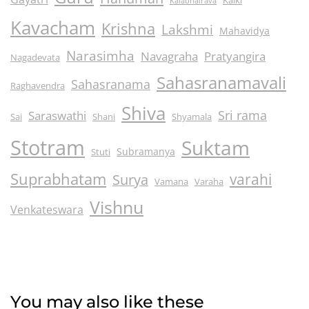
Kalabhairava
Kavacham
Krishna
Lakshmi
Mahavidya
Narasimha
Navagraha
Pratyangira
Nagadevata
Sahasranamavali
Sahasranama
Raghavendra
Shiva
Saraswathi
Sri rama
Sai
Shani
Shyamala
Stotram
Suktam
Subramanya
Stuti
Suprabhatam
varahi
Surya
Vamana
Varaha
Vishnu
Venkateswara
You may also like these