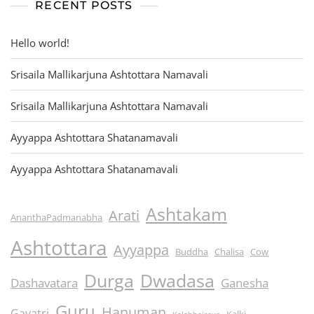
RECENT POSTS
Hello world!
Srisaila Mallikarjuna Ashtottara Namavali
Srisaila Mallikarjuna Ashtottara Namavali
Ayyappa Ashtottara Shatanamavali
Ayyappa Ashtottara Shatanamavali
Ashtakam
Arati
AnanthaPadmanabha
Ashtottara
Ayyappa
Buddha
Chalisa
Cow
Durga
Dwadasa
Dashavatara
Ganesha
Guru
Hanuman
Gayatri
Kalki