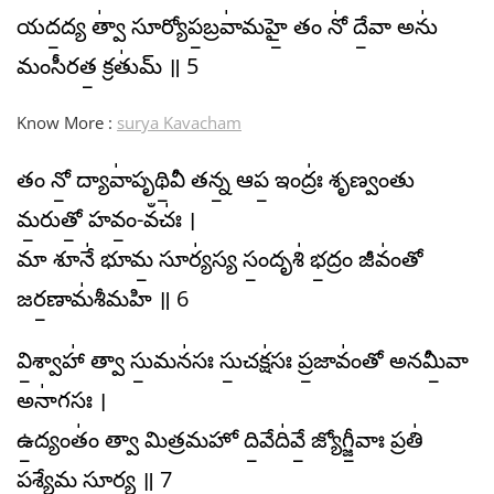
యద॒ద్య త్వా॑ సూర్యోప॒బ్రవా॑మహై॒ తం నో॑ దే॒వా అను॑
మంసీరత॒ క్రతు॑మ్ ॥ 5
Know More :
surya Kavacham
తం నో॒ ద్యావా॑పృథి॒వీ తన్న॒ ఆప॒ ఇంద్రః॑ శృణ్వంతు
మ॒రుతో॒ హవం॒-వఀచః॑ ।
మా శూనే॑ భూమ॒ సూర్య॑స్య సం॒దృశి॑ భ॒ద్రం జీవం॑తో
జర॒ణామ॑శీమహి ॥ 6
వి॒శ్వాహా॑ త్వా సు॒మన॑సః సు॒చక్ష॑సః ప్ర॒జావం॑తో అనమీ॒వా
అనా॑గసః ।
ఉ॒ద్యంతం॑ త్వా మిత్రమహో ది॒వేది॑వే॒ జ్యోగ్జీ॒వాః ప్రతి॑
పశ్యేమ సూర్య ॥ 7