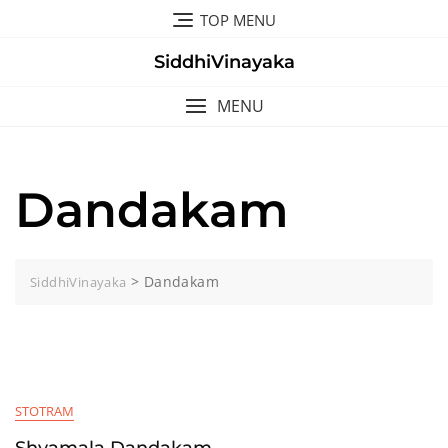
Skip
TOP MENU
to
content
SiddhiVinayaka
MENU
Dandakam
>
Dandakam
SiddhiVinayaka
STOTRAM
Shyamala Dandakam