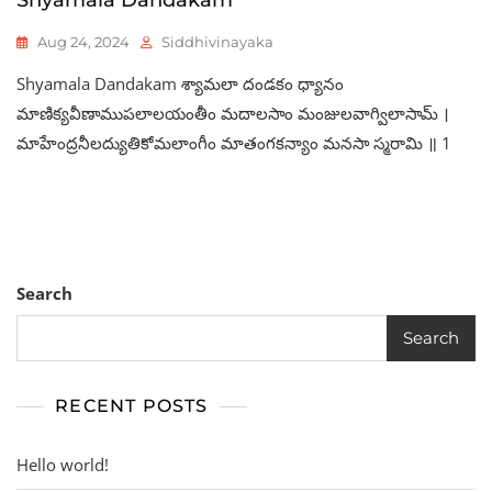
Aug 24, 2024
Siddhivinayaka
Shyamala Dandakam శ్యామలా దండకం ధ్యానం
మాణిక్యవీణాముపలాలయంతీం మదాలసాం మంజులవాగ్విలాసామ్ ।
మాహేంద్రనీలద్యుతికోమలాంగీం మాతంగకన్యాం మనసా స్మరామి ॥ 1
Search
Search
RECENT POSTS
Hello world!