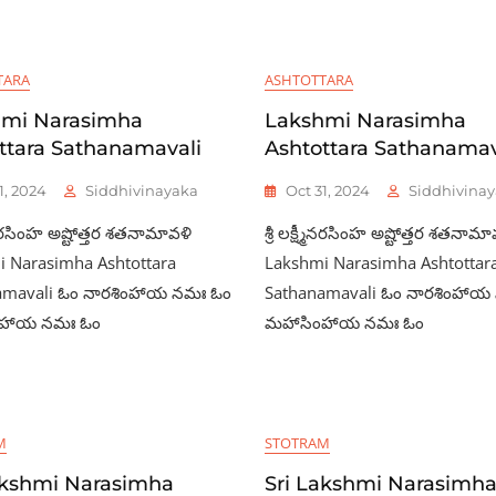
TARA
ASHTOTTARA
hmi Narasimha
Lakshmi Narasimha
ttara Sathanamavali
Ashtottara Sathanamav
1, 2024
Siddhivinayaka
Oct 31, 2024
Siddhivina
ష్మీనరసింహ అష్టోత్తర శతనామావళి
శ్రీ లక్ష్మీనరసింహ అష్టోత్తర శతనామ
 Narasimha Ashtottara
Lakshmi Narasimha Ashtottar
amavali ఓం నారశింహాయ నమః ఓం
Sathanamavali ఓం నారశింహాయ
ంహాయ నమః ఓం
మహాసింహాయ నమః ఓం
M
STOTRAM
akshmi Narasimha
Sri Lakshmi Narasimh