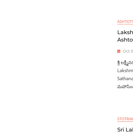
ASHTOT
Laks
Ashto
Oct 3
శ్రీ లక్
Lakshmi
Sathan
మహాసి
STOTRA
Sri L