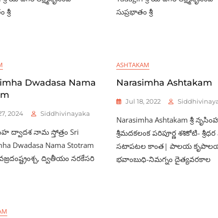
 శ్రీ
సుప్రభాతం శ్రీ
M
ASHTAKAM
simha Dwadasa Nama
Narasimha Ashtakam
am
Jul 18, 2022
Siddhivinay
7, 2024
Siddhivinayaka
Narasimha Ashtakam శ్రీ నృసింహ
సింహ ద్వాదశ నామ స్తోత్రం Sri
శ్రీమదకలంక పరిపూర్ణ శశికోటి- శ్ర
mha Dwadasa Nama Stotram
సటాపటల కాంత| పాలయ కృపాల
జ్రదంష్ట్రంశ్చ, ద్వితీయం నరకేసరి
భవాంబుధి-నిమగ్నం దైత్యవరకాల
AM