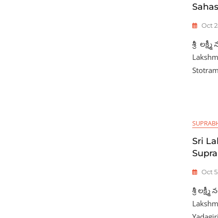
Sahas
Oct 2
శ్రీ లక్ష
Lakshm
Stotram ఓ
SUPRAB
Sri L
Supra
Oct 5
శ్రీ లక్ష
Lakshm
Yadagiri 