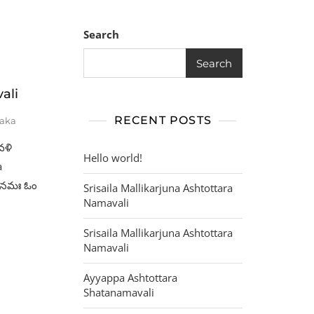
Search
Search
ali
RECENT POSTS
yaka
ావళి
Hello world!
a
 నమః ఓం
Srisaila Mallikarjuna Ashtottara
Namavali
Srisaila Mallikarjuna Ashtottara
Namavali
Ayyappa Ashtottara
Shatanamavali
a