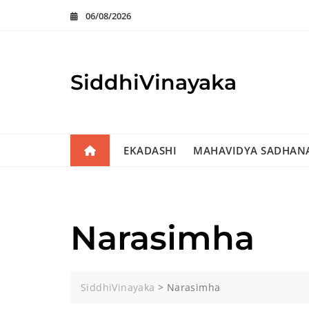
Skip
06/08/2026
to
content
SiddhiVinayaka
EKADASHI
MAHAVIDYA SADHAN
Narasimha
SiddhiVinayaka
>
Narasimha