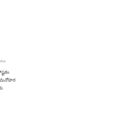
aka
ాష్టకం
ీధర మనోహర
య