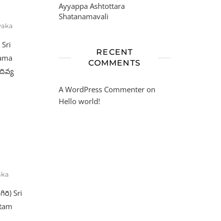
Ayyappa Ashtottara
Shatanamavali
yaka
 Sri
RECENT
nama
COMMENTS
దివ్య
A WordPress Commenter
on
Hello world!
a
aka
ిరి) Sri
atam