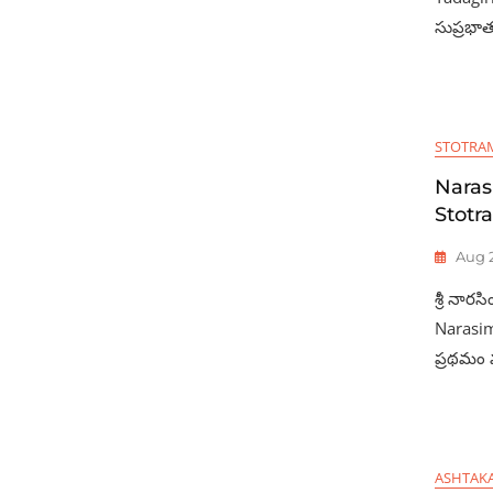
సుప్రభాతం
STOTRA
Nara
Stotr
Aug 2
శ్రీ నార
Narasi
ప్రథమం వ
ASHTAK