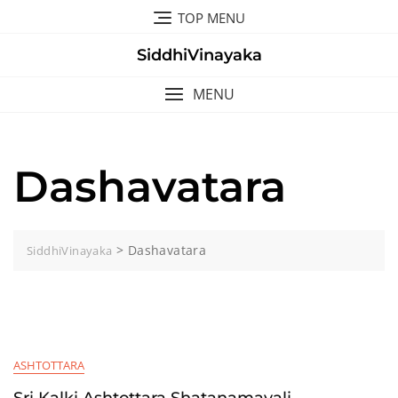
Skip
TOP MENU
to
content
SiddhiVinayaka
MENU
Dashavatara
>
Dashavatara
SiddhiVinayaka
ASHTOTTARA
Sri Kalki Ashtottara Shatanamavali