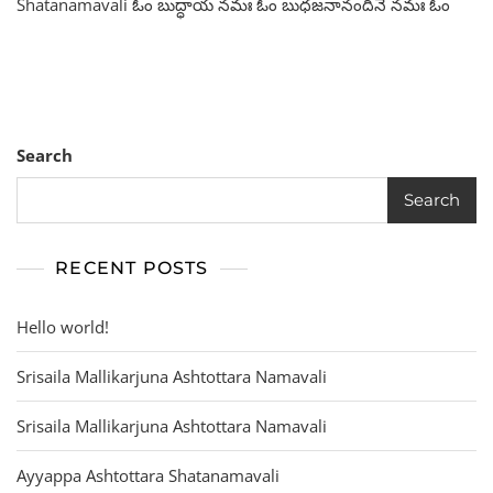
Shatanamavali ఓం బుద్ధాయ నమః ఓం బుధజనానందినే నమః ఓం
Search
Search
RECENT POSTS
Hello world!
Srisaila Mallikarjuna Ashtottara Namavali
Srisaila Mallikarjuna Ashtottara Namavali
Ayyappa Ashtottara Shatanamavali