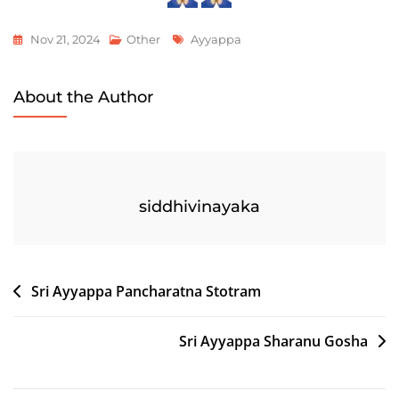
Tags
Nov 21, 2024
Other
Ayyappa
About the Author
siddhivinayaka
Post
Sri Ayyappa Pancharatna Stotram
navigation
Sri Ayyappa Sharanu Gosha