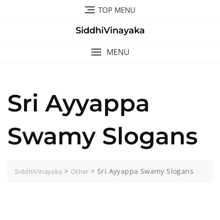
Skip
TOP MENU
to
content
SiddhiVinayaka
MENU
Sri Ayyappa
Swamy Slogans
>
>
Sri Ayyappa Swamy Slogans
SiddhiVinayaka
Other