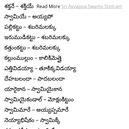
శక్తనే – శక్తియే
Read More
Sri Ayyappa Swamy Stotram
స్వామియే – అయ్యపో
పల్లికట్టు – శబరిమలక్కు
ఇరుముడికట్టు – శబరిమలక్కు
కత్తుంకట్టు – శబరిమలక్కు
కల్లుంముల్లుం – కాలికిమెత్తై
ఎత్తివిడయ్యా – తూకిక్కవిడయ్యా
దేహబలందా – పాదబలందా
యారైకాన – స్వామియైకాన
స్వామియైకండాల్ – మోక్షంకిట్టుం
స్వామిమారే – అయ్యప్పమారే
నెయ్యాభిషేకం – స్వామిక్కే