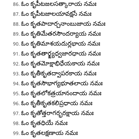
ఓం కృపీటజలసత్కారాయ నమః
ఓం కృపీటజాలయావక్షసే నమః
ఓం కృతపాదార్చనాంబుజాయ నమః
ఓం కృతిమేతరసౌందర్యాయ నమః
ఓం కృతిమాశయదుర్లభాయ నమః
ఓం కృతతార్క్ష్యధ్వజారధాయ నమః
ఓం కృతమోక్షాభిధేయకాయ నమః
ఓం కృతీకృతద్వాపరకాయ నమః
ఓం కృతసౌభాగ్యభూతలాయ నమః
ఓం కృతలోకత్రయానందాయ నమః
ఓం కృతీకృతకలిప్రధాయ నమః
ఓం కృతోత్తరాగర్భరక్షాయ నమః
ఓం కృతధియే నమః
ఓం కృతలక్షణాయ నమః