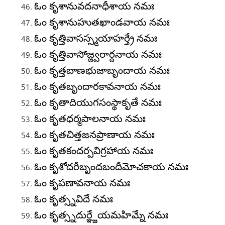
ఓం కృశానువదనాధీశాయ నమః
ఓం కృశానుహుతఖాండవాయ నమః
ఓం కృత్తివాసస్స్మయాహర్త్రే నమః
ఓం కృత్తివాసోజ్జ్వరార్దనాయ నమః
ఓం కృత్తబాణభుజాబృందాయ నమః
ఓం కృతబృందారకావనాయ నమః
ఓం కృతాదియుగసంస్థాకృతే నమః
ఓం కృతధర్మపాలనాయ నమః
ఓం కృతచిత్తజనప్రాణాయ నమః
ఓం కృతకందర్పవిగ్రహాయ నమః
ఓం కృశోదరీబృందబందీమోచకాయ నమః
ఓం కృపణావనాయ నమః
ఓం కృత్స్నవిదే నమః
ఓం కృత్స్నదుర్ఞ్జేయమహిమ్నే నమః