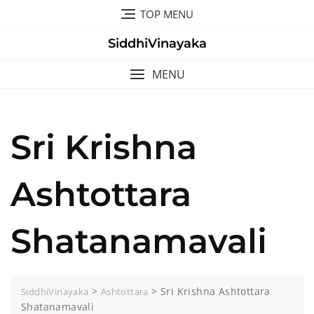
Skip
TOP MENU
to
content
SiddhiVinayaka
MENU
Sri Krishna
Ashtottara
Shatanamavali
>
>
Sri Krishna Ashtottara
SiddhiVinayaka
Ashtottara
Shatanamavali