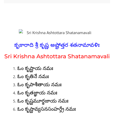
కృకారాది శ్రీ కృష్ణ అష్టోత్తర శతనామావళిః
Sri Krishna Ashtottara Shatanamavali
ఓం కృష్ణాయ నమః
ఓం కృతినే నమః
ఓం కృపాశీతాయ నమః
ఓం కృతజ్ఞాయ నమః
ఓం కృష్ణమూర్థజాయ నమః
ఓం కృష్ణావ్యసనసంహర్త్రే నమః