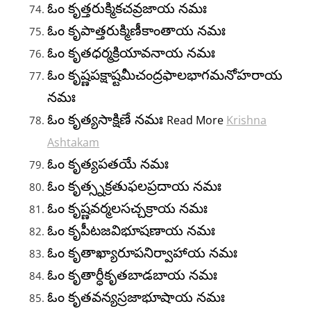
ఓం కృత్తరుక్మికచవ్రజాయ నమః
ఓం కృపాత్తరుక్మిణీకాంతాయ నమః
ఓం కృతధర్మక్రియావనాయ నమః
ఓం కృష్ణపక్షాష్టమీచంద్రఫాలభాగమనోహరాయ
నమః
ఓం కృత్యసాక్షిణే నమః
Read More
Krishna
Ashtakam
ఓం కృత్యపతయే నమః
ఓం కృత్స్నక్రతుఫలప్రదాయ నమః
ఓం కృష్ణవర్మలసచ్చక్రాయ నమః
ఓం కృపీటజవిభూషణాయ నమః
ఓం కృతాఖ్యారూపనిర్వాహాయ నమః
ఓం కృతార్ధీకృతబాడబాయ నమః
ఓం కృతవన్యస్రజాభూషాయ నమః