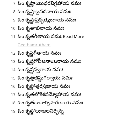
ఓం కృష్ణాంబుధరవిగ్రహాయ నమః
ఓం కృష్ణాబ్జవదనాయ నమః
ఓం కృష్ణాప్రకృత్యంగాయ నమః
ఓం కృతాఖిలాయ నమః
ఓం కృతగీతాయ నమః
Read More
Geethamrutham
ఓం కృష్ణగీతాయ నమః
ఓం కృష్ణగోపీజనాంబరాయ నమః
ఓం కృష్ణస్వరాయ నమః
ఓం కృత్తజిష్ణుగర్వాయ నమః
ఓం కృష్ణోత్తరస్రజాయ నమః
ఓం కృతలోకేశసమ్మోహాయ నమః
ఓం కృతదావాగ్నిపారణాయ నమః
ఓం కృష్టోలూఖలనిర్భిన్న