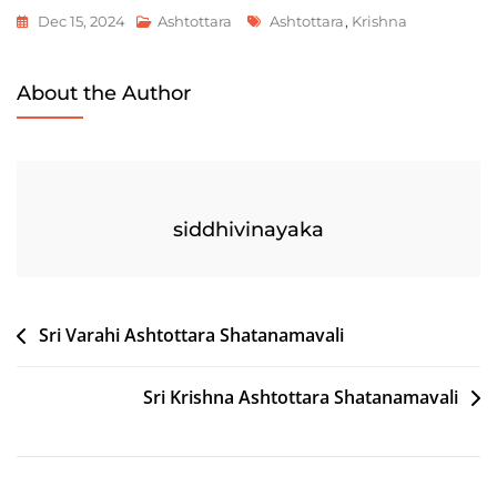
Tags
Dec 15, 2024
Ashtottara
Ashtottara
,
Krishna
About the Author
siddhivinayaka
Post
Sri Varahi Ashtottara Shatanamavali
navigation
Sri Krishna Ashtottara Shatanamavali