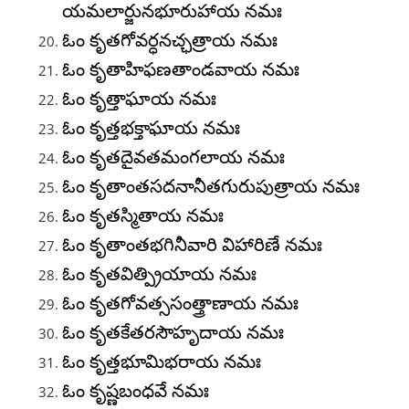
యమలార్జునభూరుహాయ నమః
ఓం కృతగోవర్ధనచ్ఛత్రాయ నమః
ఓం కృతాహిఫణతాండవాయ నమః
ఓం కృత్తాఘాయ నమః
ఓం కృత్తభక్తాఘాయ నమః
ఓం కృతదైవతమంగలాయ నమః
ఓం కృతాంతసదనానీతగురుపుత్రాయ నమః
ఓం కృతస్మితాయ నమః
ఓం కృతాంతభగినీవారి విహారిణే నమః
ఓం కృతవిత్ప్రియాయ నమః
ఓం కృతగోవత్ససంత్త్రాణాయ నమః
ఓం కృతకేతరసౌహృదాయ నమః
ఓం కృత్తభూమిభరాయ నమః
ఓం కృష్ణబంధవే నమః