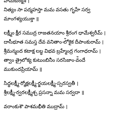
హేమకుంభైః ।
నిత్యం సా పద్మహస్తా మమ వసతు గృహే సర్వ
మాంగళ్యయుక్తా ॥
లక్ష్మీం క్షీర సముద్ర రాజతనయాం శ్రీరంగ ధామేశ్వరీమ్ ।
దాసీభూత సమస్త దేవ వనితాం-లోఀకైక దీపాంకురామ్ ।
శ్రీమన్మంద కటాక్ష లబ్ధ విభవ బ్రహ్మేంద్ర గంగాధరామ్ ।
త్వాం త్రైలోక్య కుటుంబినీం సరసిజాం-వంఀదే
ముకుందప్రియామ్ ॥
సిద్ధలక్ష్మీ-ర్మోక్షలక్ష్మీ-ర్జయలక్ష్మీ-స్సరస్వతీ ।
శ్రీలక్ష్మీ-ర్వరలక్ష్మీశ్చ ప్రసన్నా మమ సర్వదా ॥
వరాంకుశౌ పాశమభీతి ముద్రామ్ ।