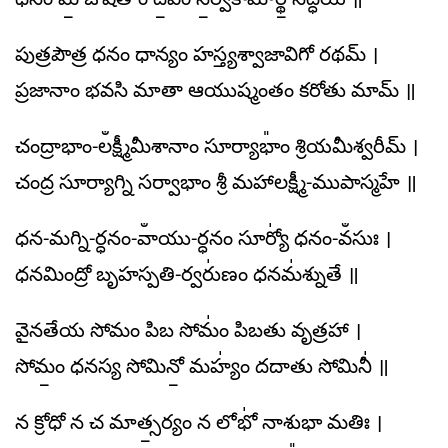
పుత్రపౌత్ర ధనం ధాన్యం హస్త్యశ్వాజావిగో రథమ్ ।
ప్రజానాం భవసి మాతా ఆయుష్మంతం కరోతు మామ్ ॥
చంద్రాభాం-లఀక్ష్మీమీశానాం సూర్యాభాం᳚ శ్రియమీశ్వరీమ్ ।
చంద్ర సూర్యాగ్ని సర్వాభాం శ్రీ మహాలక్ష్మీ-ముపాస్మహే ॥
ధన-మగ్ని-ర్ధనం-వాఀయు-ర్ధనం సూర్యో॑ ధనం-వఀసుః ।
ధనమింద్రో బృహస్పతి-ర్వరు॑ణం ధనమ॑శ్నుతే ॥
వైనతేయ సోమం పిబ సోమం॑ పిబతు వృత్రహా ।
సోమం॒ ధనస్య సోమినో॒ మహ్యం॑ దదాతు సోమినీ॑ ॥
న క్రోధో న చ మాత్స॒ర్యం న లోభో॑ నాశుభా మతిః ।