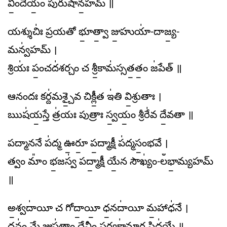
విం॒దేయం॒ పురు॑షాన॒హమ్ ॥
యశ్శుచిః॑ ప్రయతో భూ॒త్వా॒ జు॒హుయా॑-దాజ్య॒-
మన్వ॑హమ్ ।
శ్రియః॑ పం॒చద॑శర్చం చ శ్రీ॒కామ॑స్సత॒తం॒ జ॑పేత్ ॥
ఆనందః కర్ద॑మశ్చై॒వ చిక్లీ॒త ఇ॑తి వి॒శ్రుతాః ।
ఋష॑య॒స్తే త్ర॑యః పుత్రాః స్వ॒యం॒ శ్రీరే॑వ దే॒వతా ॥
పద్మాననే ప॑ద్మ ఊ॒రూ॒ ప॒ద్మాక్షీ ప॑ద్మసం॒భవే ।
త్వం మాం᳚ భ॒జస్వ॑ పద్మా॒క్షీ యే॒న సౌఖ్యం॑-లఀభా॒మ్యహమ్
॥
అ॒శ్వదా॑యీ చ గోదా॒యీ॒ ధ॒నదా॑యీ మ॒హాధ॑నే ।
ధనం॑ మే॒ జుష॑తాం దే॒వీం స॒ర్వకా॑మార్థ॒ సిద్ధ॑యే ॥