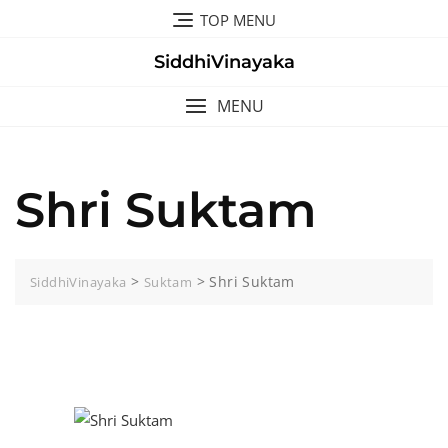
Skip
TOP MENU
to
content
SiddhiVinayaka
MENU
Shri Suktam
>
>
Shri Suktam
SiddhiVinayaka
Suktam