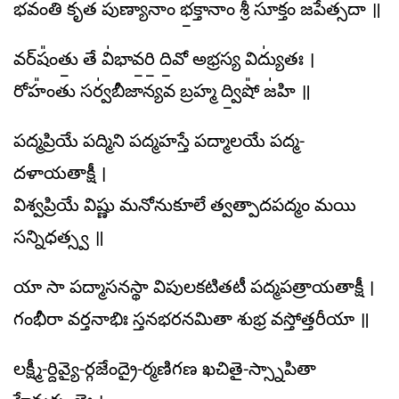
భవంతి కృత పుణ్యానాం భ॒క్తానాం శ్రీ సూ᳚క్తం జపేత్సదా ॥
వర్​షం᳚తు॒ తే వి॑భావ॒రి॒ ది॒వో అభ్రస్య విద్యు॑తః ।
రోహం᳚తు సర్వ॑బీజాన్యవ బ్రహ్మ ద్వి॒షో᳚ జ॑హి ॥
పద్మప్రియే పద్మిని పద్మహస్తే పద్మాలయే పద్మ-
దళాయతాక్షీ ।
విశ్వప్రియే విష్ణు మనోనుకూలే త్వత్పాదపద్మం మయి
సన్నిధత్స్వ ॥
యా సా పద్మాసనస్థా విపులకటితటీ పద్మపత్రాయతాక్షీ ।
గంభీరా వర్తనాభిః స్తనభరనమితా శుభ్ర వస్తోత్తరీయా ॥
లక్ష్మీ-ర్దివ్యై-ర్గజేంద్రై-ర్మణిగణ ఖచితై-స్స్నాపితా