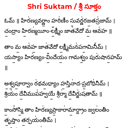
Shri Suktam / శ్రీ సూక్తం
ఓమ్ ॥ హిర॑ణ్యవర్ణాం॒ హరి॑ణీం సు॒వర్ణ॑రజ॒తస్ర॑జామ్ ।
చం॒ద్రాం హి॒రణ్మ॑యీం-లఀ॒క్ష్మీం జాత॑వేదో మ॒ ఆవ॑హ ॥
తాం మ॒ ఆవ॑హ॒ జాత॑వేదో ల॒క్ష్మీమన॑పగా॒మినీ᳚మ్ ।
యస్యాం॒ హిర॑ణ్యం-విఀం॒దేయం॒ గామశ్వం॒ పురు॑షాన॒హమ్
॥
అ॒శ్వ॒పూ॒ర్వాం ర॑థమ॒ధ్యాం హ॒స్తినా॑ద-ప్ర॒బోధి॑నీమ్ ।
శ్రియం॑ దే॒వీముప॑హ్వయే॒ శ్రీర్మా॑ దే॒వీర్జు॑షతామ్ ॥
కాం॒సో᳚స్మి॒ తాం హిర॑ణ్యప్రా॒కారా॑మా॒ర్ద్రాం జ్వలం॑తీం
తృ॒ప్తాం త॒ర్పయం॑తీమ్ ।