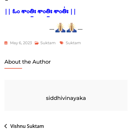
|| ఓం శాంతిః॒ శాంతిః॒ శాంతిః॑ ||
….
….
Tags
May 6, 2023
Suktam
Suktam
About the Author
siddhivinayaka
Post
Vishnu Suktam