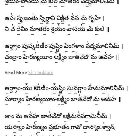
శ్రియం॑-వాఀ॒సయ॑ మే కు॒లే॒ మా॒తరం॑ పద్మ॒మాలి॑నీమ్ ॥
ఆపః॑ సృ॒జంతు॑ స్ని॒గ్ధా॒ని॒ చి॒క్లీ॒త వ॑స మే॒ గృహే ।
ని చ॑ దే॒వీం మా॒తరం॒ శ్రియం॑-వాఀ॒సయ॑ మే కు॒లే ॥
ఆ॒ర్ద్రాం పు॒ష్కరి॑ణీం పు॒ష్టిం॒ పిం॒గ॒ళాం ప॑ద్మమా॒లినీమ్ ।
చం॒ద్రాం హి॒రణ్మ॑యీం-లఀ॒క్ష్మీం జాత॑వేదో మ॒ ఆవ॑హ ॥
Read More
Shri Suktam
ఆ॒ర్ద్రాం-యఀః॒ కరి॑ణీం-యఀ॒ష్టిం॒ సు॒వ॒ర్ణాం హే॑మమా॒లినీమ్ ।
సూ॒ర్యాం హి॒రణ్మ॑యీం-లఀ॒క్ష్మీం॒ జాత॑వేదో మ॒ ఆవ॑హ ॥
తాం మ॒ ఆవ॑హ॒ జాత॑వేదో ల॒క్షీమన॑పగా॒మినీ᳚మ్ ।
యస్యాం॒ హిర॑ణ్యం॒ ప్రభూ॑తం॒ గావో॑ దా॒స్యోఽశ్వా᳚న్,