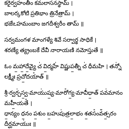
కరైర్వహంతీం కమలాసనస్థామ్ ।
బాలర్కకోటి ప్రతిభాం త్రినేత్రామ్ ।
భజేఽహమంబాం జగదీశ్వరీం తామ్ ॥
సర్వమంగళ మాంగళ్యే శివే సర్వార్థ సాధికే ।
శరణ్యే త్య్రంబకే దేవీ నారాయణి నమోస్తుతే ॥
ఓం మ॒హా॒దే॒వ్యై చ॑ వి॒ద్మహే॑ విష్ణుప॒త్నీ చ॑ ధీమహి । తన్నో॑
లక్ష్మీః ప్రచో॒దయా᳚త్ ॥
శ్రీ-ర్వర్చ॑స్వ॒-మాయు॑ష్య॒-మారో᳚గ్య॒-మావీ॑ధా॒త్ పవ॑మానం
మహీ॒యతే᳚ ।
ధా॒న్యం ధ॒నం ప॒శుం బ॒హుపు॑త్రలా॒భం శ॒తసం᳚​వఀత్స॒రం
దీ॒ర్ఘమాయుః॑ ॥