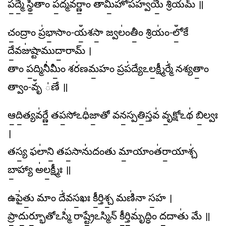
ప॒ద్మే॒ స్థి॒తాం ప॒ద్మవ॑ర్ణాం॒ తామి॒హోప॑హ్వయే॒ శ్రియమ్ ॥
చం॒ద్రాం ప్ర॑భా॒సాం-యఀ॒శసా॒ జ్వలం॑తీం॒ శ్రియం॑-లోఀ॒కే
దే॒వజు॑ష్టాముదా॒రామ్ ।
తాం ప॒ద్మినీ॑మీం॒ శర॑ణమ॒హం ప్రప॑ద్యేఽల॒క్ష్మీర్మే॑ నశ్యతాం॒
త్వాం-వృఀ ॑ణే ॥
ఆ॒ది॒త్యవ॑ర్ణే॒ తప॒సోఽధి॑జా॒తో వన॒స్పతి॒స్తవ॑ వృ॒క్షోఽథ॑ బి॒ల్వః
।
తస్య॒ ఫలా॑ని॒ తప॒సాను॑దంతు మా॒యాంత॑రా॒యాశ్చ॑
బా॒హ్యా అ॑ల॒క్ష్మీః ॥
ఉపై॑తు॒ మాం దే॑వస॒ఖః కీ॒ర్తిశ్చ॒ మణి॑నా స॒హ ।
ప్రా॒దు॒ర్భూ॒తోఽస్మి॑ రాష్ట్రే॒ఽస్మిన్ కీ॒ర్తి॒మృ॑ద్ధిం ద॒దాతు॑ మే ॥