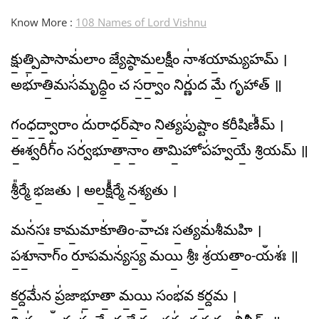
Know More :
108 Names of Lord Vishnu
క్షు॒త్పి॒పా॒సామ॑లాం జ్యే॒ష్ఠామ॒ల॒క్షీం నా॑శయా॒మ్యహమ్ ।
అభూ॑తి॒మస॑మృద్ధిం॒ చ స॒ర్వాం॒ నిర్ణు॑ద మే॒ గృహాత్ ॥
గం॒ధ॒ద్వా॒రాం దు॑రాధ॒ర్​షాం॒ ని॒త్యపు॑ష్టాం కరీ॒షిణీ᳚మ్ ।
ఈ॒శ్వరీగ్ం॑ సర్వ॑భూతా॒నాం॒ తామి॒హోప॑హ్వయే॒ శ్రియమ్ ॥
శ్రీ᳚ర్మే భ॒జతు । అల॒క్షీ᳚ర్మే న॒శ్యతు ।
మన॑సః॒ కామ॒మాకూ॑తిం-వాఀ॒చః స॒త్యమ॑శీమహి ।
ప॒శూ॒నాగ్ం రూ॒పమన్య॑స్య॒ మయి॒ శ్రీః శ్ర॑యతాం॒-యఀశః॑ ॥
క॒ర్దమే॑న ప్ర॑జాభూ॒తా॒ మ॒యి॒ సంభ॑వ క॒ర్దమ ।