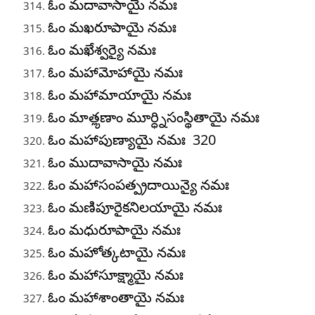
ఓం మదావాసాయై నమః
ఓం మఖరూపాయై నమః
ఓం మఖేశ్వర్యై నమః
ఓం మహామోహాయై నమః
ఓం మహామాయాయై నమః
ఓం మాతౢణాం మూర్ధ్నిసంస్థితాయై నమః
ఓం మహాపుణ్యాయై నమః 320
ఓం ముదావాసాయై నమః
ఓం మహాసంపత్ప్రదాయిన్యై నమః
ఓం మణిపూరైకనిలయాయై నమః
ఓం మధురూపాయై నమః
ఓం మహోత్కటాయై నమః
ఓం మహాసూక్ష్మాయై నమః
ఓం మహాశాంతాయై నమః