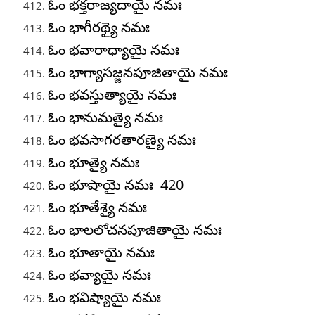
ఓం భక్తరాజ్యదాయై నమః
ఓం భాగీరథ్యై నమః
ఓం భవారాధ్యాయై నమః
ఓం భాగ్యాసజ్జనపూజితాయై నమః
ఓం భవస్తుత్యాయై నమః
ఓం భానుమత్యై నమః
ఓం భవసాగరతారణ్యై నమః
ఓం భూత్యై నమః
ఓం భూషాయై నమః 420
ఓం భూతేశ్యై నమః
ఓం భాలలోచనపూజితాయై నమః
ఓం భూతాయై నమః
ఓం భవ్యాయై నమః
ఓం భవిష్యాయై నమః