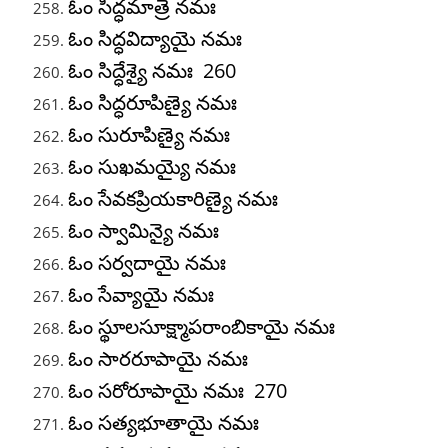
ఓం సిద్ధమాత్రే నమః
ఓం సిద్ధవిద్యాయై నమః
ఓం సిద్ధేశ్యై నమః 260
ఓం సిద్ధరూపిణ్యై నమః
ఓం సురూపిణ్యై నమః
ఓం సుఖమయ్యై నమః
ఓం సేవకప్రియకారిణ్యై నమః
ఓం స్వామిన్యై నమః
ఓం సర్వదాయై నమః
ఓం సేవ్యాయై నమః
ఓం స్థూలసూక్ష్మాపరాంబికాయై నమః
ఓం సారరూపాయై నమః
ఓం సరోరూపాయై నమః 270
ఓం సత్యభూతాయై నమః