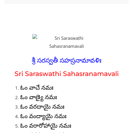
శ్రీ సరస్వతీ సహస్రనామావళిః
Sri Saraswathi Sahasranamavali
ఓం వాచే నమః
ఓం వాణ్యై నమః
ఓం వరదాయై నమః
ఓం వంద్యాయై నమః
ఓం వరారోహాయై నమః