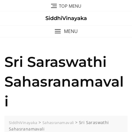
Skip
TOP MENU
to
content
SiddhiVinayaka
MENU
Sri Saraswathi
Sahasranamaval
i
>
>
Sri Saraswathi
SiddhiVinayaka
Sahasranamavali
Sahasranamavali