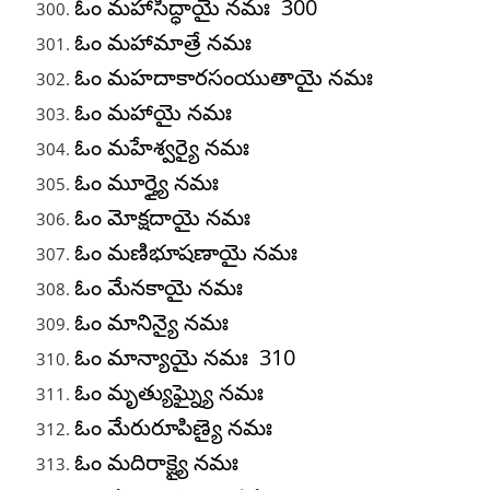
ఓం మహాసిద్ధాయై నమః 300
ఓం మహామాత్రే నమః
ఓం మహదాకారసంయుతాయై నమః
ఓం మహాయై నమః
ఓం మహేశ్వర్యై నమః
ఓం మూర్త్యై నమః
ఓం మోక్షదాయై నమః
ఓం మణిభూషణాయై నమః
ఓం మేనకాయై నమః
ఓం మానిన్యై నమః
ఓం మాన్యాయై నమః 310
ఓం మృత్యుఘ్న్యై నమః
ఓం మేరురూపిణ్యై నమః
ఓం మదిరాక్ష్యై నమః