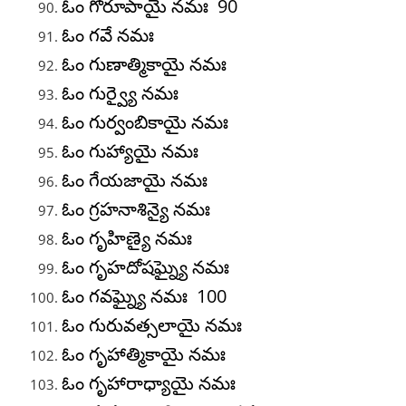
ఓం గోరూపాయై నమః 90
ఓం గవే నమః
ఓం గుణాత్మికాయై నమః
ఓం గుర్వ్యై నమః
ఓం గుర్వంబికాయై నమః
ఓం గుహ్యాయై నమః
ఓం గేయజాయై నమః
ఓం గ్రహనాశిన్యై నమః
ఓం గృహిణ్యై నమః
ఓం గృహదోషఘ్న్యై నమః
ఓం గవఘ్న్యై నమః 100
ఓం గురువత్సలాయై నమః
ఓం గృహాత్మికాయై నమః
ఓం గృహారాధ్యాయై నమః