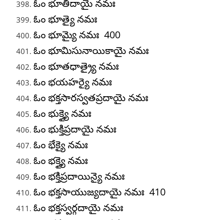
ఓం భూతిదాయై నమః
ఓం భూత్యై నమః
ఓం భూమ్యై నమః 400
ఓం భూమిసునాయికాయై నమః
ఓం భూతధాత్ర్యై నమః
ఓం భయహర్యై నమః
ఓం భక్తసారస్వతప్రదాయై నమః
ఓం భుక్త్యై నమః
ఓం భుక్తిప్రదాయై నమః
ఓం భేక్యై నమః
ఓం భక్త్యై నమః
ఓం భక్తిప్రదాయిన్యై నమః
ఓం భక్తసాయుజ్యదాయై నమః 410
ఓం భక్తస్వర్గదాయై నమః