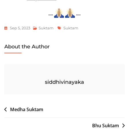
….
….
Tags
Sep 5, 2023
Suktam
Suktam
About the Author
siddhivinayaka
Post
Medha Suktam
navigation
Bhu Suktam