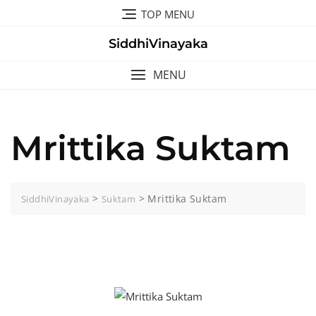
Skip
TOP MENU
to
content
SiddhiVinayaka
MENU
Mrittika Suktam
>
>
Mrittika Suktam
SiddhiVinayaka
Suktam