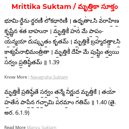
Mrittika Suktam / మృత్తికా సూక్తం
భూమి-ర్ధేను-ర్ధరణీ లో॑కధా॒రిణీ । ఉ॒ధృతా॑ఽసి వ॑రాహే॒ణ॒
కృ॒ష్ణే॒న శ॑త బా॒హునా । మృ॒త్తికే॑ హన॑ మే పా॒పం॒-
యఀ॒న్మ॒యా దు॑ష్కృతం॒ కృతమ్ । మృ॒త్తికే᳚ బ్రహ్మ॑దత్తా॒ఽసి॒
కా॒శ్యపే॑నాభి॒మంత్రి॑తా । మృ॒త్తికే॑ దేహి॑ మే పు॒ష్టిం॒ త్వ॒యి
స॑ర్వం ప్ర॒తిష్ఠి॑తమ్ ॥ 1.39
Know More :
Navagraha Suktam
మృ॒త్తికే᳚ ప్రతిష్ఠి॑తే స॒ర్వం॒ త॒న్మే ని॑ర్ణుద॒ మృత్తి॑కే । తయా॑
హ॒తేన॑ పాపే॒న॒ గ॒చ్ఛా॒మి ప॑రమాం॒ గతిమ్ ॥ 1.40 (తై.
అర. 6.1.9)
Read More
Manyu Suktam