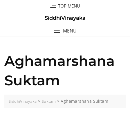
Skip
TOP MENU
to
content
SiddhiVinayaka
MENU
Aghamarshana
Suktam
>
>
Aghamarshana Suktam
SiddhiVinayaka
Suktam