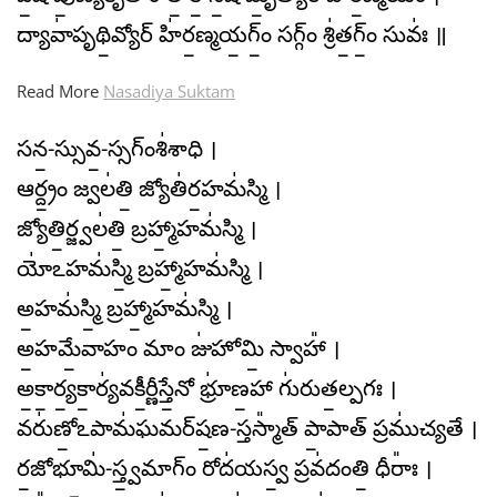
ద్యావా॑పృథి॒వ్యోర్ హి॑ర॒ణ్మయ॒గ్ం॒ సగ్గ్ం శ్రి॑త॒గ్ం॒ సువః॑ ॥
Read More
Nasadiya Suktam
సన॒-స్సువ॒-స్సగ్ంశి॑శాధి ।
ఆర్ద్రం॒ జ్వల॑తి॒ జ్యోతి॑ర॒హమ॑స్మి ।
జ్యోతి॒ర్జ్వల॑తి॒ బ్రహ్మా॒హమ॑స్మి ।
యో॑ఽహమ॑స్మి॒ బ్రహ్మా॒హమ॑స్మి ।
అ॒హమ॑స్మి॒ బ్రహ్మా॒హమ॑స్మి ।
అ॒హమే॒వాహం మాం జు॑హోమి॒ స్వాహా᳚ ।
అ॒కా॒ర్య॒కా॒ర్య॑వకీ॒ర్ణీస్తే॒నో భ్రూ॑ణ॒హా గు॑రుత॒ల్పగః ।
వరు॑ణో॒ఽపామ॑ఘమర్​ష॒ణ-స్తస్మా᳚త్ పా॒పాత్ ప్రము॑చ్యతే ।
ర॒జోభూమి॑-స్త్వ॒మాగ్ం రోద॑యస్వ॒ ప్రవ॑దంతి॒ ధీరాః᳚ ।