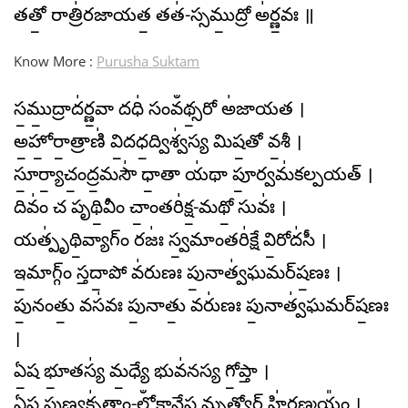
తతో॒ రాత్రి॑రజాయత॒ తత॑-స్సము॒ద్రో అ॑ర్ణ॒వః ॥
Know More :
Purusha Suktam
స॒ము॒ద్రాద॑ర్ణ॒వా దధి॑ సం​వఀథ్స॒రో అ॑జాయత ।
అ॒హో॒రా॒త్రాణి॑ వి॒దధ॒ద్విశ్వ॑స్య మిష॒తో వ॒శీ ।
సూ॒ర్యా॒చం॒ద్ర॒మసౌ॑ ధా॒తా య॑థా పూ॒ర్వమ॑కల్పయత్ ।
దివం॑ చ పృథి॒వీం చాం॒తరి॑క్ష॒-మథో॒ సువః॑ ।
యత్పృ॑థి॒వ్యాగ్ం రజః॑ స్వ॒మాంతరి॑క్షే వి॒రోద॑సీ ।
ఇ॒మాగ్గ్ం స్తదా॒పో వ॑రుణః పు॒నాత్వ॑ఘమర్​ష॒ణః ।
పు॒నంతు॒ వస॑వః పు॒నాతు॒ వరు॑ణః పు॒నాత్వ॑ఘమర్​ష॒ణః
।
ఏ॒ష భూ॒తస్య॑ మ॒ధ్యే భువ॑నస్య గో॒ప్తా ।
ఏ॒ష పు॒ణ్యకృ॑తాం-లోఀ॒కా॒నే॒ష మృ॒త్యోర్ హి॑ర॒ణ్మయం᳚ ।