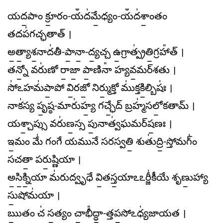
యద॒పాం క్రూ॒రం-యఀద॑మే॒ధ్యం-యఀద॑శాం॒తం
తదప॑గచ్ఛతాత్ ।
అ॒త్యా॒శ॒నాద॑తీ-పా॒నా॒-ద్య॒చ్చ ఉ॒గ్రాత్ప్ర॑తి॒గ్రహా᳚త్ ।
తన్నో॒ వరు॑ణో రా॒జా॒ పా॒ణినా᳚ హ్యవ॒మర్​శతు ।
సో॑ఽహమ॑పా॒పో వి॒రజో॒ నిర్ము॒క్తో ము॑క్తకి॒ల్బిషః॑ ।
నాక॑స్య పృ॒ష్ఠ-మారు॑హ్య॒ గచ్ఛే॒ద్ బ్రహ్మ॑సలో॒కతామ్ ।
యశ్చా॒ప్సు వరు॑ణ॒స్స పు॒నాత్వ॑ఘమర్​ష॒ణః ।
ఇ॒మం మే॑ గంగే యమునే సరస్వతి॒ శుతు॑ద్రి॒-స్తోమగ్ం॑
సచతా॒ పరు॒ష్ణియా ।
అ॒సి॒క్ని॒యా మ॑రుద్వృధే వి॒తస్త॒యాఽఽర్జీ॑కీయే శృణు॒హ్యా
సు॒షోమ॑యా ।
ఋ॒తం చ॑ స॒త్యం చా॒భీ᳚ద్ధా॒-త్తప॒సోఽధ్య॑జాయత ।