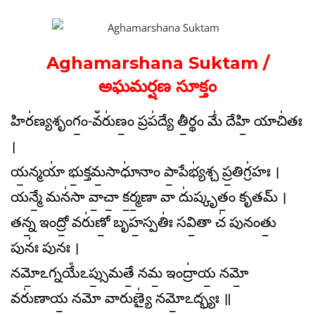
Aghamarshana Suktam /
అఘమర్షణ సూక్తం
హిర॑ణ్యశృంగం॒-వఀరు॑ణం॒ ప్రప॑ద్యే తీ॒ర్థం మే॑ దేహి॒ యాచి॑తః
।
య॒న్మయా॑ భు॒క్తమ॒సాధూ॑నాం పా॒పేభ్య॑శ్చ ప్ర॒తిగ్ర॑హః ।
యన్మే॒ మన॑సా వా॒చా॒ క॒ర్మ॒ణా వా దు॑ష్కృతం॒ కృతమ్ ।
తన్న॒ ఇంద్రో॒ వరు॑ణో॒ బృహ॒స్పతిః॑ సవి॒తా చ॑ పునంతు॒
పునః॑ పునః ।
నమో॒ఽగ్నయే᳚ఽప్సు॒మతే॒ నమ॒ ఇంద్రా॑య॒ నమో॒
వరు॑ణాయ॒ నమో వారుణ్యై॑ నమో॒ఽద్భ్యః ॥