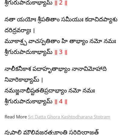
శ్రీగురుపాదుకాభ్యామ్
॥ 2 ॥
నతా యయోః శ్రీపతితాం సమీయుః కదాచిదప్యాశు
దరిద్రవర్యాః ।
మూకాశ్ర్చ వాచస్పతితాం హి తాభ్యాం నమో నమః
శ్రీగురుపాదుకాభ్యామ్
॥ 3 ॥
నాలీకనీకాశ పదాహృతాభ్యాం నానావిమోహాది
నివారికాభ్యామ్ ।
నమజ్జనాభీష్టతతిప్రదాభ్యాం నమో నమః
శ్రీగురుపాదుకాభ్యామ్
॥ 4 ॥
Read More
Sri Datta Ghora Kashtodharana Stotram
నృపాలి మౌలివ్రజరత్నకాంతి సరిద్విరాజత్