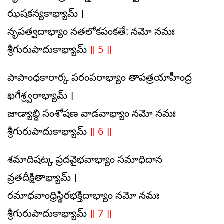
ఝషకన్యకాభ్యామ్ ।
నృపత్వదాభ్యాం నతలోకపంకతే: నమో నమః
శ్రీగురుపాదుకాభ్యామ్
॥ 5 ॥
పాపాంధకారార్క పరంపరాభ్యాం తాపత్రయాహీంద్ర
ఖగేశ్ర్వరాభ్యామ్ ।
జాడ్యాబ్ధి సంశోషణ వాడవాభ్యాం నమో నమః
శ్రీగురుపాదుకాభ్యామ్
॥ 6 ॥
శమాదిషట్క ప్రదవైభవాభ్యాం సమాధిదాన
వ్రతదీక్షితాభ్యామ్ ।
రమాధవాంధ్రిస్థిరభక్తిదాభ్యాం నమో నమః
శ్రీగురుపాదుకాభ్యామ్
॥ 7 ॥