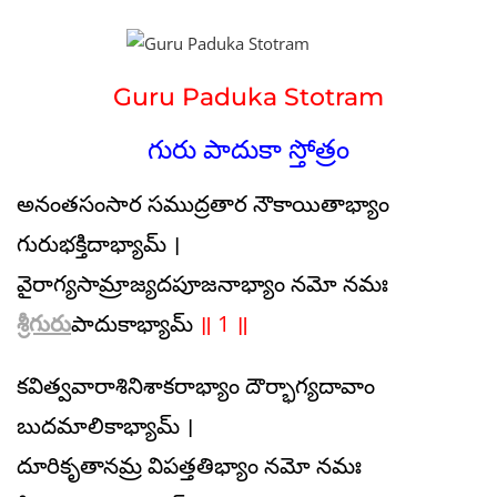
Guru Paduka Stotram
గురు పాదుకా స్తోత్రం
అనంతసంసార సముద్రతార నౌకాయితాభ్యాం
గురుభక్తిదాభ్యామ్ ।
వైరాగ్యసామ్రాజ్యదపూజనాభ్యాం నమో నమః
శ్రీగురు
పాదుకాభ్యామ్
॥ 1 ॥
కవిత్వవారాశినిశాకరాభ్యాం దౌర్భాగ్యదావాం
బుదమాలికాభ్యామ్ ।
దూరికృతానమ్ర విపత్తతిభ్యాం నమో నమః