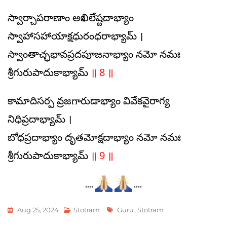
స్వార్చాపరాణాం అఖిలేష్టదాభ్యాం
స్వాహాసహాయాక్షధురంధరాభ్యామ్ ।
స్వాంతాచ్ఛభావప్రదపూజనాభ్యాం నమో నమః
శ్రీగురుపాదుకాభ్యామ్
॥ 8 ॥
కామాదిసర్ప వ్రజగారుడాభ్యాం వివేకవైరాగ్య
నిధిప్రదాభ్యామ్ ।
బోధప్రదాభ్యాం దృతమోక్షదాభ్యాం నమో నమః
శ్రీగురుపాదుకాభ్యామ్
॥ 9 ॥
….
….
Tags
Aug 25, 2024
Stotram
Guru
,
Stotram