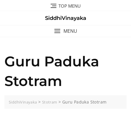
Skip
TOP MENU
to
content
SiddhiVinayaka
MENU
Guru Paduka
Stotram
>
>
Guru Paduka Stotram
SiddhiVinayaka
Stotram